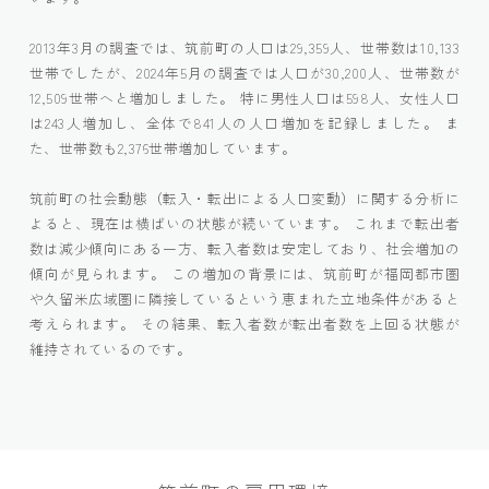
2013年3月の調査では、筑前町の人口は29,359人、世帯数は10,133
世帯でしたが、2024年5月の調査では人口が30,200人、世帯数が
12,509世帯へと増加しました。 特に男性人口は598人、女性人口
は243人増加し、全体で841人の人口増加を記録しました。 ま
た、世帯数も2,376世帯増加しています。
筑前町の社会動態（転入・転出による人口変動）に関する分析に
よると、現在は横ばいの状態が続いています。 これまで転出者
数は減少傾向にある一方、転入者数は安定しており、社会増加の
傾向が見られます。 この増加の背景には、筑前町が福岡都市圏
や久留米広域圏に隣接しているという恵まれた立地条件があると
考えられます。 その結果、転入者数が転出者数を上回る状態が
維持されているのです。