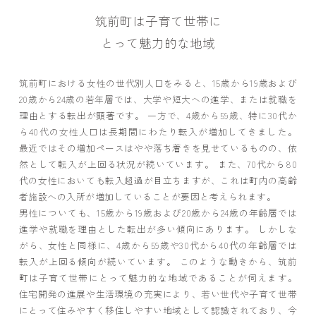
筑前町は子育て世帯に
とって魅力的な地域
筑前町における女性の世代別人口をみると、15歳から19歳および
20歳から24歳の若年層では、大学や短大への進学、または就職を
理由とする転出が顕著です。 一方で、4歳から59歳、特に30代か
ら40代の女性人口は長期間にわたり転入が増加してきました。
最近ではその増加ペースはやや落ち着きを見せているものの、依
然として転入が上回る状況が続いています。 また、70代から80
代の女性においても転入超過が目立ちますが、これは町内の高齢
者施設への入所が増加していることが要因と考えられます。
男性についても、15歳から19歳および20歳から24歳の年齢層では
進学や就職を理由とした転出が多い傾向にあります。 しかしな
がら、女性と同様に、4歳から59歳や30代から40代の年齢層では
転入が上回る傾向が続いています。 このような動きから、筑前
町は子育て世帯にとって魅力的な地域であることが伺えます。
住宅開発の進展や生活環境の充実により、若い世代や子育て世帯
にとって住みやすく移住しやすい地域として認識されており、今