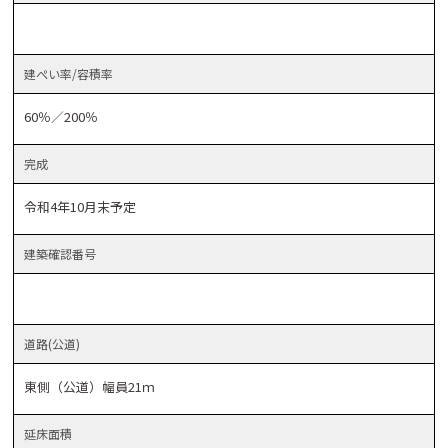
建ぺい率
/容積率
60％／200％
完成
令和4年10月末予定
建築
確認番号
道路
(公道)
東側（公道）幅員21ｍ
延床
面積