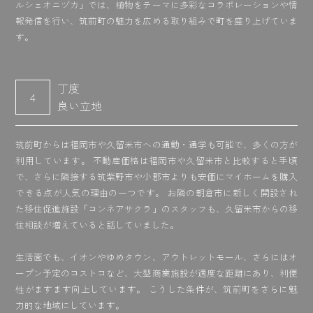
ルシェオニヅカ」では、植物をテーマに多彩なコラボレーションや情
報発信を行い、筑前町の魅力を広める取り組みで町を盛り上げていま
す。
丁度
4
良い立地
筑前町からは福岡市や久留米市への通勤・通学も可能で、多くの方が
利用しています。 不動産価格は福岡市や久留米市と比較すると手頃
で、さらに隣接する筑紫野市や小郡市よりも安価にマイホームを購入
できる点が人気の理由の一つです。 お隣の朝倉市に新しく開設され
た移住促進施設「コンネアサクラ」のスタッフも、久留米市からの移
住相談が増えていると話していました。
生活面でも、イオンやゆめタウン、アウトレットモール、さらにはオ
ープン予定のコストコなど、大型商業施設が適度な距離にあり、利便
性がますます向上しています。 こうした条件が、筑前町をさらに魅
力的な地域にしています。