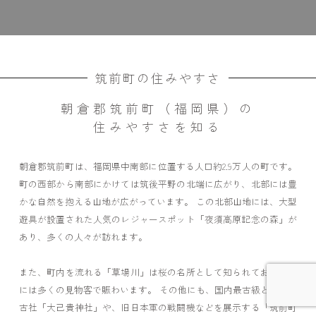
筑前町の住みやすさ
朝倉郡筑前町（福岡県）の
住みやすさを知る
朝倉郡筑前町は、福岡県中南部に位置する人口約2.9万人の町です。
町の西部から南部にかけては筑後平野の北端に広がり、北部には豊
かな自然を抱える山地が広がっています。 この北部山地には、大型
遊具が設置された人気のレジャースポット「夜須高原記念の森」が
あり、多くの人々が訪れます。
また、町内を流れる「草場川」は桜の名所として知られており、春
には多くの見物客で賑わいます。 その他にも、国内最古級とされる
古社「大己貴神社」や、旧日本軍の戦闘機などを展示する「筑前町