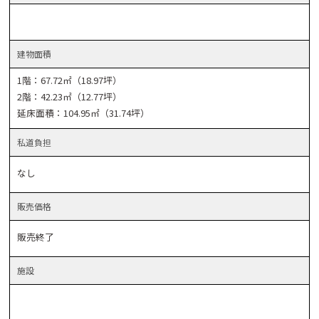
建物
面積
1階：67.72㎡（18.97坪）
2階：42.23㎡（12.77坪）
延床面積：104.95㎡（31.74坪）
私道
負担
なし
販売
価格
販売終了
施設