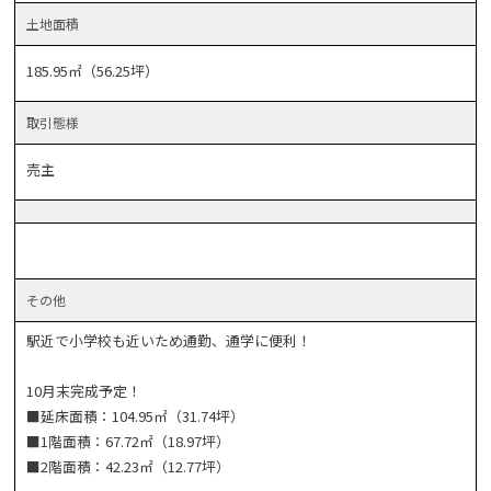
土地
面積
185.95㎡（56.25坪）
取引
態様
売主
その他
駅近で小学校も近いため通勤、通学に便利！
10月末完成予定！
■延床面積：104.95㎡（31.74坪）
■1階面積：67.72㎡（18.97坪）
■2階面積：42.23㎡（12.77坪）