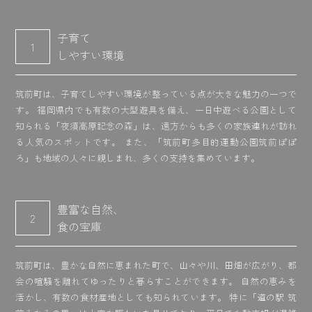
子育て
1
しやすい環境
筑前町は、子育てしやすい環境が整っている点が大きな魅力の一つで
す。 福岡県内でも有数の大型遊具を備え、一日中遊べる公園として
知られる「夜須高原記念の森」は、遠方からも多くの家族連れが訪れ
る人気のスポットです。 また、「筑前町多目的運動公園筑前ぽぽ
ろ」も地域の人々に親しまれ、多くの支持を集めています。
豊富な自然、
2
食の宝庫
筑前町は、豊かな自然に恵まれた町で、山々や川、田畑が広がり、都
会の喧騒を離れてゆったりと暮らすことができます。 自然の恵みを
活かし、有数の食材産地としても知られています。 特に「道の駅 筑