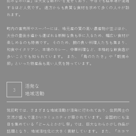
前みなみの里」は大変な賑わいを見せており、平日でも駐車場が混雑
するほど人気です。 遠方からも良質な食材を求めて多くの人々が訪
れます。
町内の直売所やスーパーには、地元産の質の高い農産物が並ぶほか、
大分の豊後水道から運ばれる新鮮な魚も手に入るため、幅広い食材が
楽しめるのも特徴です。 そのため、腕の良い料理人たちも集まり、
和食やイタリアン、本場のカレー、中華料理など、本格的な飲食店が
多いことでも知られています。 また、「鳥のたたき」や「朝摘み
卵」といった特産品も高い人気を誇っています。
活発な
3
地域活動
筑前町では、さまざまな地域活動が活発に行われており、住民同士の
交流が盛んで温かいコミュニティが築かれています。 全国的にも注
目を集めている「ど～んとかがし祭」では、巨大なわらかがし作品が
話題となり、地域活性化に大きく貢献しています。 また、「エコマ