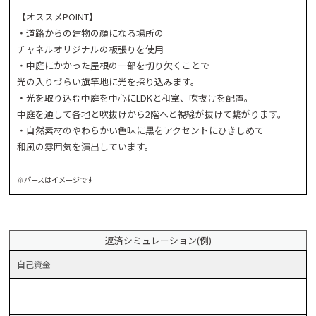
【オススメPOINT】
・道路からの建物の顔になる場所の
チャネルオリジナルの板張りを使用
・中庭にかかった屋根の一部を切り欠くことで
光の入りづらい旗竿地に光を採り込みます。
・光を取り込む中庭を中心にLDKと和室、吹抜けを配置。
中庭を通して各地と吹抜けから2階へと視線が抜けて繋がります。
・自然素材のやわらかい色味に黒をアクセントにひきしめて
和風の雰囲気を演出しています。
※パースはイメージです
返済シミュレーション(例)
自己
資金