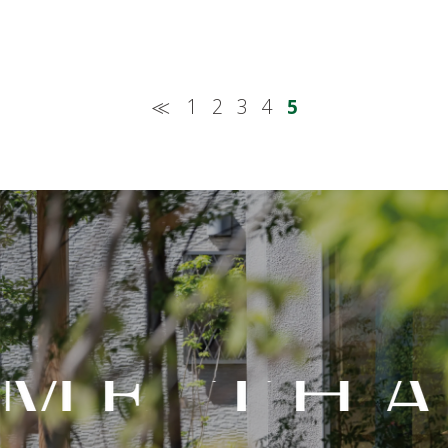
≪
1
2
3
4
5