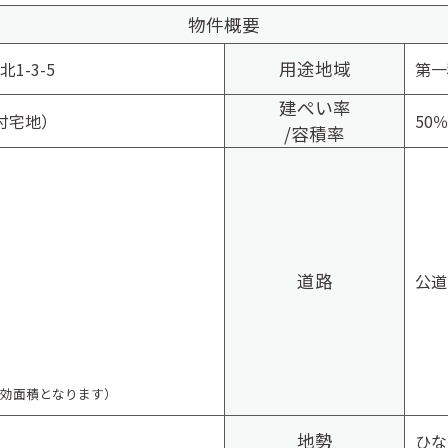
物件概要
用途地域
1-3-5
第一
建ぺい率
付宅地）
50
/容積率
道路
公道
有効面積となります）
地勢
ひな