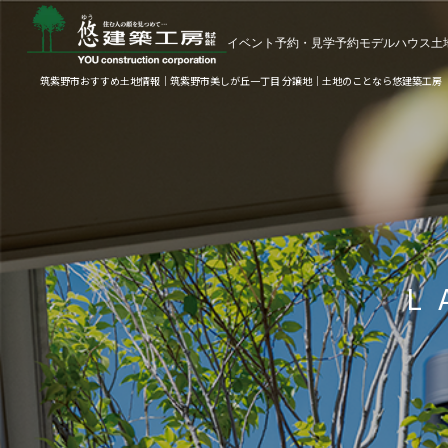
イベント予約・見学予約
モデルハウス
土
筑紫野市おすすめ土地情報｜筑紫野市美しが丘一丁目 分譲地｜土地のことなら悠建築工房
L