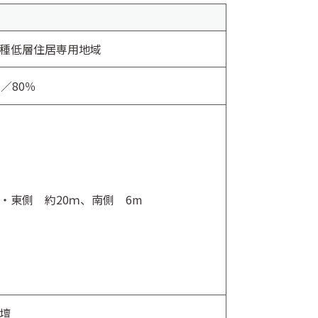
種低層住居専用地域
％／80％
・東側 約20ｍ、南側 6m
壇