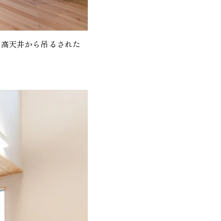
。高天井から吊るされた
。